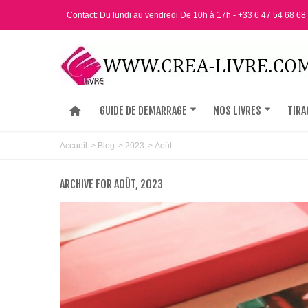
Contact: Du lundi au vendredi De 10h à 17h - +33 6 47 54 68 68
GUIDE DE DEMARRAGE
NOS LIVRES
TIRA
Accueil
>
Blog
>
2023
>
Août
ARCHIVE FOR AOÛT, 2023