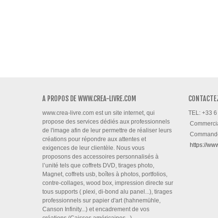
A PROPOS DE WWW.CREA-LIVRE.COM
CONTACTE
www.crea-livre.com est un site internet, qui
TEL: +33 6
propose des services dédiés aux professionnels
Commerci
de l'image afin de leur permettre de réaliser leurs
Command
créations pour répondre aux attentes et
https://ww
exigences de leur clientèle. Nous vous
proposons des accessoires personnalisés à
l’unité tels que coffrets DVD, tirages photo,
Magnet, coffrets usb, boîtes à photos, portfolios,
contre-collages, wood box, impression directe sur
tous supports ( plexi, di-bond alu panel...), tirages
professionnels sur papier d'art (hahnemühle,
Canson Infinity...) et encadrement de vos
créations (Caisses américaines...)