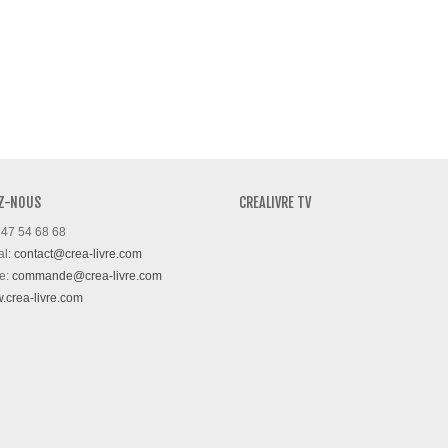
Z-NOUS
CREALIVRE TV
 47 54 68 68
al:
contact@crea-livre.com
e:
commande@crea-livre.com
w.crea-livre.com