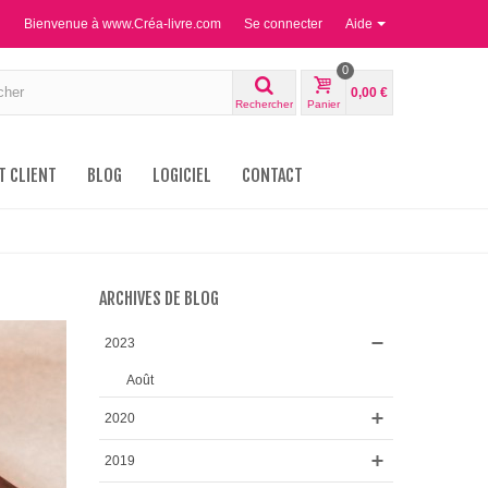
Bienvenue à www.Créa-livre.com
Se connecter
Aide
0
0,00 €
Rechercher
Panier
T CLIENT
BLOG
LOGICIEL
CONTACT
ARCHIVES DE BLOG
2023
Août
2020
2019