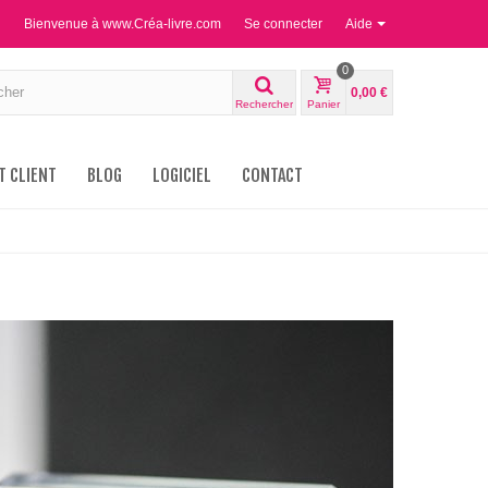
Bienvenue à www.Créa-livre.com
Se connecter
Aide
0
0,00 €
Rechercher
Panier
T CLIENT
BLOG
LOGICIEL
CONTACT