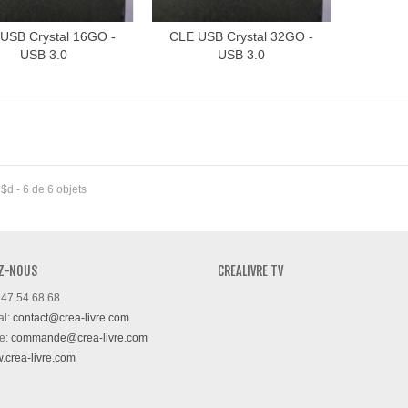
USB Crystal 16GO -
CLE USB Crystal 32GO -
Vue rapide
Vue rapide
USB 3.0
USB 3.0
$d - 6 de 6 objets
Z-NOUS
CREALIVRE TV
 47 54 68 68
al:
contact@crea-livre.com
e:
commande@crea-livre.com
w.crea-livre.com