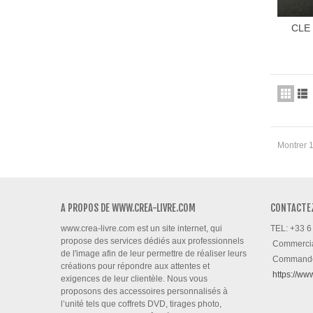
CLE 
Montrer 1
A PROPOS DE WWW.CREA-LIVRE.COM
CONTACTE
www.crea-livre.com est un site internet, qui
TEL: +33 6
propose des services dédiés aux professionnels
Commerci
de l'image afin de leur permettre de réaliser leurs
Command
créations pour répondre aux attentes et
https://ww
exigences de leur clientèle. Nous vous
proposons des accessoires personnalisés à
l’unité tels que coffrets DVD, tirages photo,