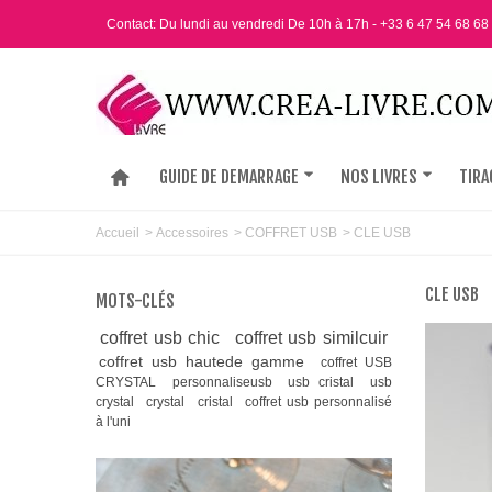
Contact: Du lundi au vendredi De 10h à 17h - +33 6 47 54 68 68
GUIDE DE DEMARRAGE
NOS LIVRES
TIRA
Accueil
>
Accessoires
>
COFFRET USB
>
CLE USB
CLE USB
MOTS-CLÉS
coffret usb chic
coffret usb similcuir
coffret usb hautede gamme
coffret USB
CRYSTAL
personnaliseusb
usb cristal
usb
crystal
crystal
cristal
coffret usb personnalisé
à l'uni