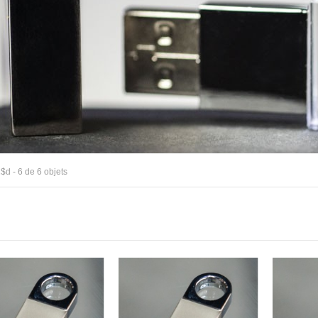
xt
$d - 6 de 6 objets