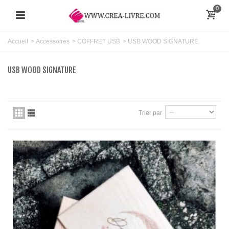
0
Accueil
>
Accessoires
>
COFFRET USB
>
USB WOOD SIGNATURE
USB WOOD SIGNATURE
Trier par