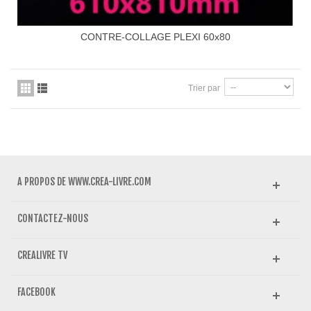
CONTRE-COLLAGE PLEXI 60x80
Trier par
A PROPOS DE WWW.CREA-LIVRE.COM
CONTACTEZ-NOUS
CREALIVRE TV
FACEBOOK