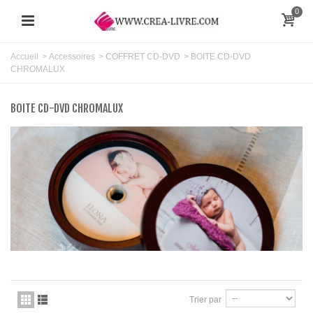
0
Accueil
>
Accessoires
>
COFFRET CD-DVD
>
BOITE CD-DVD
CHROMALUX
BOITE CD-DVD CHROMALUX
Trier par