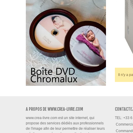
ev
ne
Il n'y a 
A PROPOS DE WWW.CREA-LIVRE.COM
CONTACTE
www.crea-livre.com est un site internet, qui
TEL: +33 6
propose des services dédiés aux professionnels
Commerci
de l'image afin de leur permettre de réaliser leurs
Command