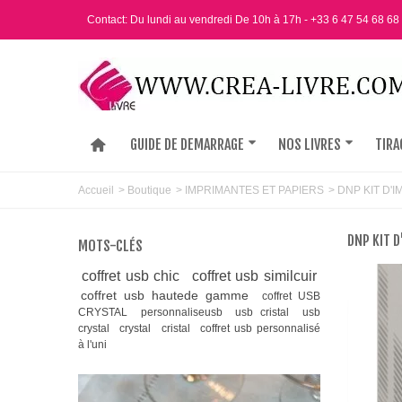
Contact: Du lundi au vendredi De 10h à 17h - +33 6 47 54 68 68
GUIDE DE DEMARRAGE
NOS LIVRES
TIRA
Accueil
>
Boutique
>
IMPRIMANTES ET PAPIERS
>
DNP KIT D'
DNP KIT 
MOTS-CLÉS
coffret usb chic
coffret usb similcuir
coffret usb hautede gamme
coffret USB
CRYSTAL
personnaliseusb
usb cristal
usb
crystal
crystal
cristal
coffret usb personnalisé
à l'uni