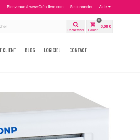
Bienvenue à www.Créa-livre.com
Se connecter
Aide
0
0,00 €
Rechercher
Panier
T CLIENT
BLOG
LOGICIEL
CONTACT