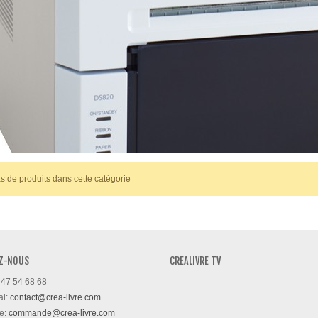
xt
pas de produits dans cette catégorie
Z-NOUS
CREALIVRE TV
 47 54 68 68
al:
contact@crea-livre.com
e:
commande@crea-livre.com