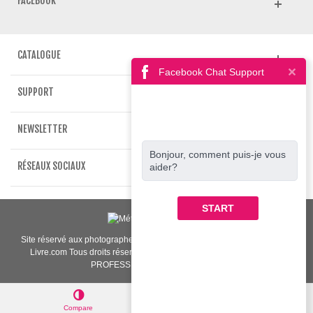
FACEBOOK
CATALOGUE
Facebook Chat Support
SUPPORT
NEWSLETTER
Bonjour, comment puis-je vous
RÉSEAUX SOCIAUX
aider?
START
Site réservé aux photographes et professionnels de l'image | www.crea-
Livre.com Tous droits réservés 2009-2021. LABORATOIRE PHOTO
PROFESSIONNEL "Made in Paris"
Compare
Haut