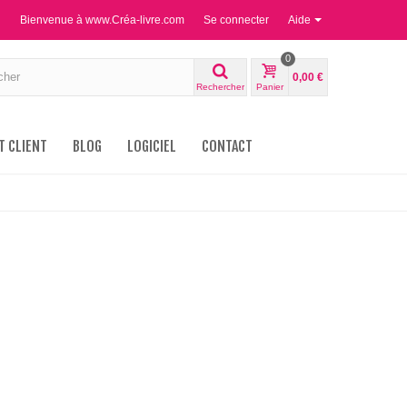
Bienvenue à www.Créa-livre.com
Se connecter
Aide
0
0,00 €
Rechercher
Panier
T CLIENT
BLOG
LOGICIEL
CONTACT