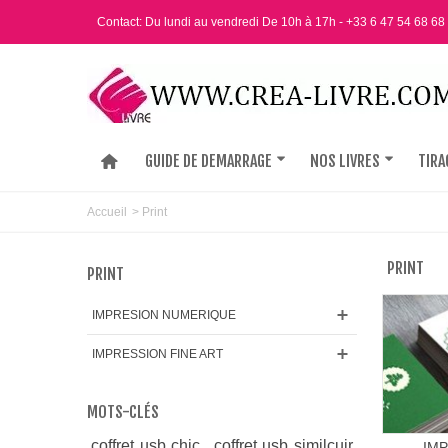
Contact: Du lundi au vendredi De 10h à 17h - +33 6 47 54 68 68
GUIDE DE DEMARRAGE
NOS LIVRES
TIRA
Accueil
>
Print
PRINT
PRINT
IMPRESION NUMERIQUE
IMPRESSION FINE ART
MOTS-CLÉS
coffret usb chic
coffret usb similcuir
IM