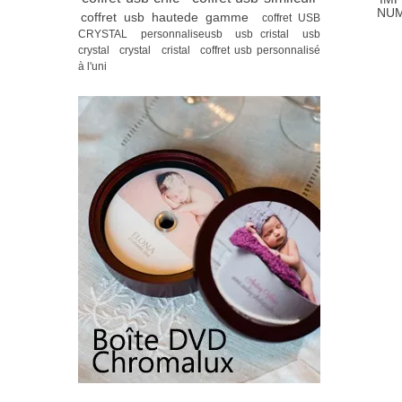
NUM
coffret usb hautede gamme
coffret USB
CRYSTAL
personnaliseusb
usb cristal
usb
crystal
crystal
cristal
coffret usb personnalisé
à l'uni
ev
ne