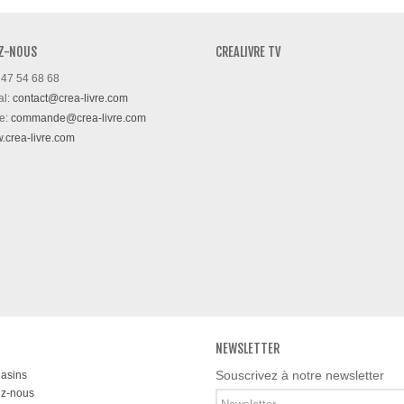
Z-NOUS
CREALIVRE TV
 47 54 68 68
al:
contact@crea-livre.com
e:
commande@crea-livre.com
w.crea-livre.com
NEWSLETTER
Souscrivez à notre newsletter
asins
ez-nous