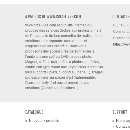
A PROPOS DE WWW.CREA-LIVRE.COM
CONTACTE
www.crea-livre.com est un site internet, qui
TEL: +33 6
propose des services dédiés aux professionnels
Commerci
de l'image afin de leur permettre de réaliser leurs
Command
créations pour répondre aux attentes et
https://ww
exigences de leur clientèle. Nous vous
proposons des accessoires personnalisés à
l’unité tels que coffrets DVD, tirages photo,
Magnet, coffrets usb, boîtes à photos, portfolios,
contre-collages, wood box, impression directe sur
tous supports ( plexi, di-bond alu panel...), tirages
professionnels sur papier d'art (hahnemühle,
Canson Infinity...) et encadrement de vos
créations (Caisses américaines...)
CATALOGUE
SUPPORT
»
Nouveaux produits
»
Nos mag
»
Contact