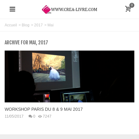
0
Accueil
>
Blog
>
2017
>
Mai
ARCHIVE FOR MAI, 2017
WORKSHOP PARIS DU 8 & 9 MAI 2017
11/05/2017
0
7247