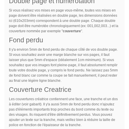
Double page et numérotation
Si vous réalisez vos mises en page vous-même, toutes vos mises en
page doivent être réalisées en double page, les dimensions données
ici (610x203mm) correspondent à une double page. Chaque double
page doit être numérotée chronologiquement (ex: 001,002,003...) et la
couverture nommée par exemple "
couverture
".
Fond perdu
Il y'a environ 5mm de fond perdu de chaque côté de vos double page.
SI vous souhaitez avoir une marge blanche sur vos pages, il faut
laisser plus que 5mm d'espace (idéalement 1cm minimum). Si vous
souhaitez que vos images font pleine-page, il faut absolument remplir
toute votre double page, y compris le fond perdu. Ne laissez pas 5mm
de fond blanc car comme la coupe se fait manuellement, il peut rester
au final une légère ligne blanche.
Couverture Creatrice
Les couvertures créatrice contiennent une face, une tranche et un dos
à éditer (voir gabarit). Il y'a aussi 5mm de fond perdu donc n'ajoutez
pas d'éléments importants trop proches du bord comme du texte ou
des visages. Ils risquent d'être définitivement perdus. Vous pouvez
ajouter un texte sur la tranche, mais veillez bien à réduire la taille de
police en fonction de l'épaisseur de la tranche.