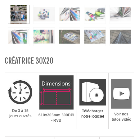
CRÉATRICE 30X20
De 3 à 15
Télécharger
Voir nos
610x203mm
300DPI
jours ouvrés
notre logiciel
tutos vidéo
- RVB