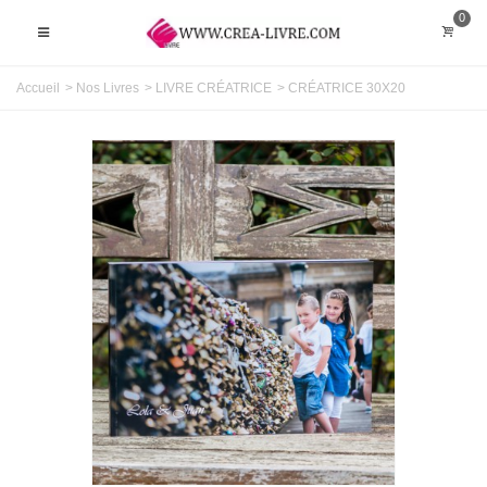
0
Accueil
>
Nos Livres
>
LIVRE CRÉATRICE
>
CRÉATRICE 30X20