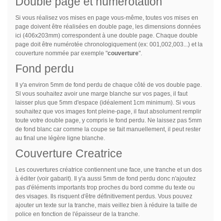
Double page et numérotation
Si vous réalisez vos mises en page vous-même, toutes vos mises en
page doivent être réalisées en double page, les dimensions données
ici (406x203mm) correspondent à une double page. Chaque double
page doit être numérotée chronologiquement (ex: 001,002,003...) et la
couverture nommée par exemple "
couverture
".
Fond perdu
Il y'a environ 5mm de fond perdu de chaque côté de vos double page.
SI vous souhaitez avoir une marge blanche sur vos pages, il faut
laisser plus que 5mm d'espace (idéalement 1cm minimum). Si vous
souhaitez que vos images font pleine-page, il faut absolument remplir
toute votre double page, y compris le fond perdu. Ne laissez pas 5mm
de fond blanc car comme la coupe se fait manuellement, il peut rester
au final une légère ligne blanche.
Couverture Creatrice
Les couvertures créatrice contiennent une face, une tranche et un dos
à éditer (voir gabarit). Il y'a aussi 5mm de fond perdu donc n'ajoutez
pas d'éléments importants trop proches du bord comme du texte ou
des visages. Ils risquent d'être définitivement perdus. Vous pouvez
ajouter un texte sur la tranche, mais veillez bien à réduire la taille de
police en fonction de l'épaisseur de la tranche.