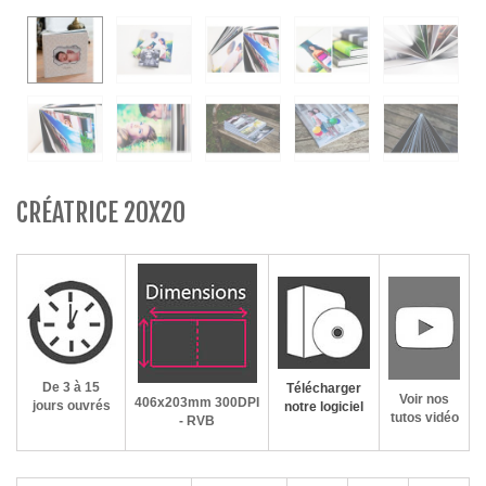
CRÉATRICE 20X20
De 3 à 15
Télécharger
Voir nos
406x203mm
300DPI
jours ouvrés
notre logiciel
tutos vidéo
- RVB