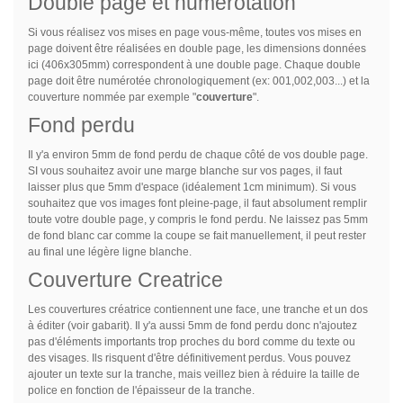
Double page et numérotation
Si vous réalisez vos mises en page vous-même, toutes vos mises en
page doivent être réalisées en double page, les dimensions données
ici (406x305mm) correspondent à une double page. Chaque double
page doit être numérotée chronologiquement (ex: 001,002,003...) et la
couverture nommée par exemple "
couverture
".
Fond perdu
Il y'a environ 5mm de fond perdu de chaque côté de vos double page.
SI vous souhaitez avoir une marge blanche sur vos pages, il faut
laisser plus que 5mm d'espace (idéalement 1cm minimum). Si vous
souhaitez que vos images font pleine-page, il faut absolument remplir
toute votre double page, y compris le fond perdu. Ne laissez pas 5mm
de fond blanc car comme la coupe se fait manuellement, il peut rester
au final une légère ligne blanche.
Couverture Creatrice
Les couvertures créatrice contiennent une face, une tranche et un dos
à éditer (voir gabarit). Il y'a aussi 5mm de fond perdu donc n'ajoutez
pas d'éléments importants trop proches du bord comme du texte ou
des visages. Ils risquent d'être définitivement perdus. Vous pouvez
ajouter un texte sur la tranche, mais veillez bien à réduire la taille de
police en fonction de l'épaisseur de la tranche.