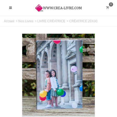
0
Accueil
>
Nos Livres
>
LIVRE CRÉATRICE
>
CRÉATRICE 20X30