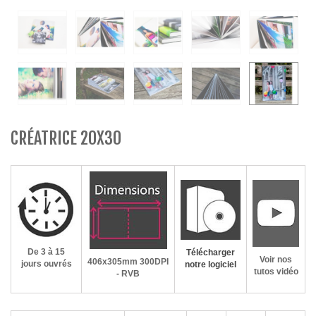
CRÉATRICE 20X30
De 3 à 15
Télécharger
Voir nos
406x305mm
300DPI
jours ouvrés
notre logiciel
tutos vidéo
- RVB