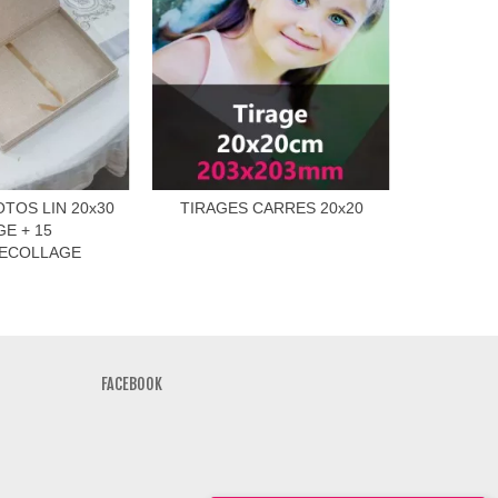
OTOS LIN 20x30
TIRAGES CARRES 20x20
CONTRE
GE + 15
ECOLLAGE
FACEBOOK