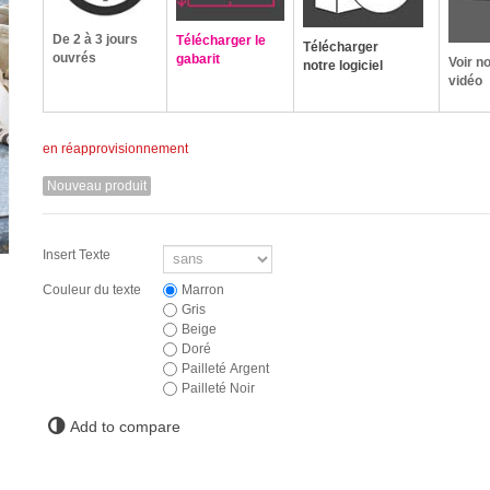
De 2 à 3 jours
Télécharger le
Télécharger
ouvrés
gabarit
Voir n
notre logiciel
vidéo
en réapprovisionnement
Nouveau produit
Insert Texte
Couleur du texte
Marron
Gris
Beige
Doré
Pailleté Argent
Pailleté Noir
Add to compare