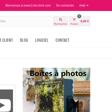
Bienvenue à www.Créa-livre.com
Se connecter
Aide
0
0,00 €
Rechercher
Panier
T CLIENT
BLOG
LOGICIEL
CONTACT