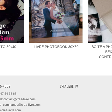
TO 30x40
LIVRE PHOTOBOOK 30X30
BOITE A PH
BEI
CONTR
Z-NOUS
CREALIVRE TV
 47 54 68 68
al:
contact@crea-livre.com
e:
commande@crea-livre.com
w.crea-livre.com