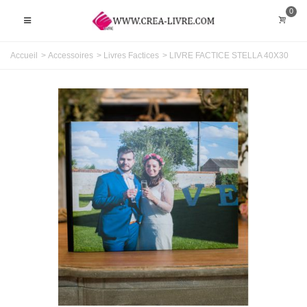
0
Accueil
>
Accessoires
>
Livres Factices
>
LIVRE FACTICE STELLA 40X30