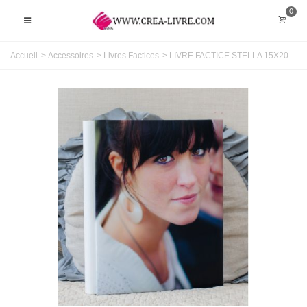
0
Accueil
>
Accessoires
>
Livres Factices
>
LIVRE FACTICE STELLA 15X20