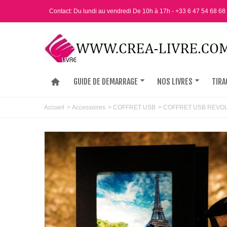
Contact: Du lundi au vendredi De 10h à 17h - +33 6 47 54 68 68
GUIDE DE DEMARRAGE
NOS LIVRES
TIRA
Accueil
>
Accessoires
>
COFFRET USB
>
COFFRET USB REVO