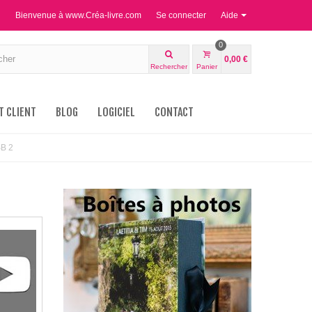
Bienvenue à www.Créa-livre.com
Se connecter
Aide
0
0,00 €
Rechercher
Panier
T CLIENT
BLOG
LOGICIEL
CONTACT
B 2