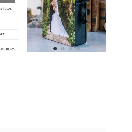
os tutos
rit
FICHIERS