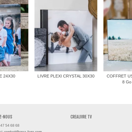
E 24X30
LIVRE PLEXI CRYSTAL 30X30
COFFRET U
8 Go
Z-NOUS
CREALIVRE TV
 47 54 68 68
al:
contact@crea-livre.com