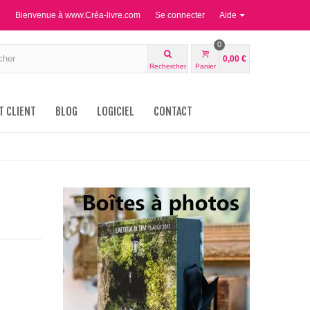
Bienvenue à www.Créa-livre.com
Se connecter
Aide
0
0,00 €
Rechercher
Panier
T CLIENT
BLOG
LOGICIEL
CONTACT