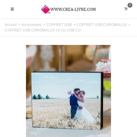
0
Accueil
>
Accessoires
>
COFFRET USB
>
COFFRET USB CHROMALUX
>
COFFRET USB CHROMALUX 16 Go USB 2.0