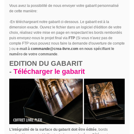
Vous avez la possibilité de nous envoyer votre gabarit personnalisé
de cette manière:
-En téléchargeant notre gabarit ci-dessous. Le gabarit est à la
dimension exacte. Ouvrez le fichier dans un logiciel d'édition de votre
choix, réalisez votre mise en page en respectant les bords rembordés
puis envoyez-nous le projet final via
FTP
(Si vous n'avez pas de
compte FTP vous pouvez nous faire la demande d'ouverture de compte
) ou
e-mail à
commande@crea-livre.com
en nous spécifiant le
numéro de votre commande
.
EDITION DU GABARIT
-
Télécharger le gabarit
L'intégralité de la surface du gabarit doit être éditée
, bords