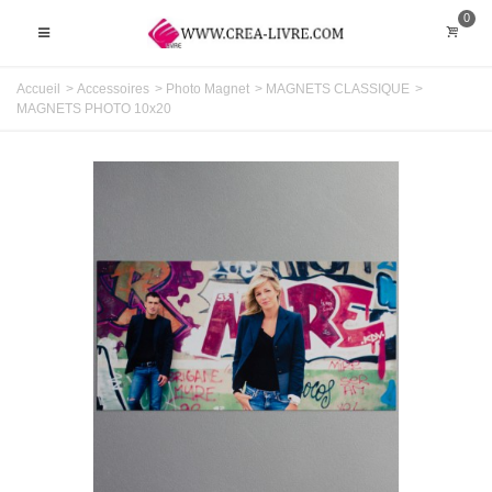
0
Accueil
>
Accessoires
>
Photo Magnet
>
MAGNETS CLASSIQUE
>
MAGNETS PHOTO 10x20