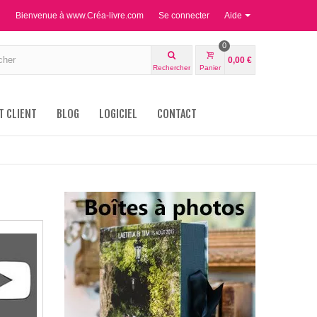
Bienvenue à www.Créa-livre.com
Se connecter
Aide
0
0,00 €
Rechercher
Panier
T CLIENT
BLOG
LOGICIEL
CONTACT