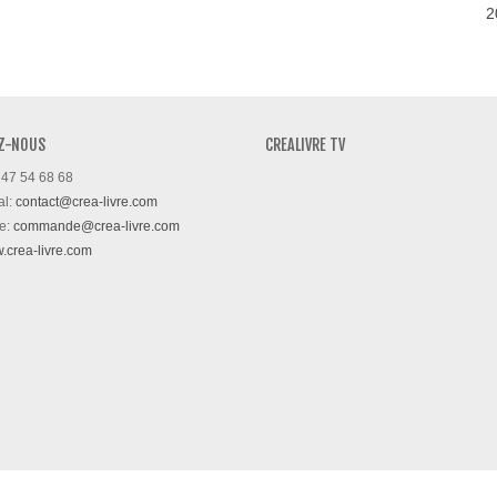
2
Z-NOUS
CREALIVRE TV
 47 54 68 68
al:
contact@crea-livre.com
e:
commande@crea-livre.com
w.crea-livre.com