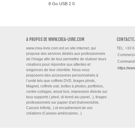
8 Go USB 2.0
A PROPOS DE WWW.CREA-LIVRE.COM
CONTACTE
www.crea-livre.com est un site internet, qui
TEL: +33 6
propose des services dédiés aux professionnels
Commerci
de l'image afin de leur permettre de réaliser leurs
Command
créations pour répondre aux attentes et
https://ww
exigences de leur clientèle. Nous vous
proposons des accessoires personnalisés à
l’unité tels que coffrets DVD, tirages photo,
Magnet, coffrets usb, boîtes à photos, portfolios,
contre-collages, wood box, impression directe sur
tous supports ( plexi, di-bond alu panel...), tirages
professionnels sur papier d'art (hahnemühle,
Canson Infinity...) et encadrement de vos
créations (Caisses américaines...)