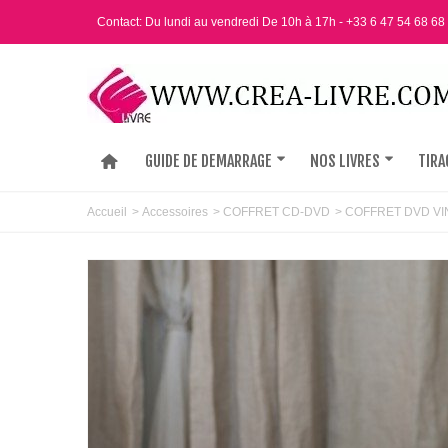
Contact: Du lundi au vendredi De 10h à 17h - +33 6 47 54 68 68
GUIDE DE DEMARRAGE
NOS LIVRES
TIRA
Accueil
>
Accessoires
>
COFFRET CD-DVD
>
COFFRET DVD VI