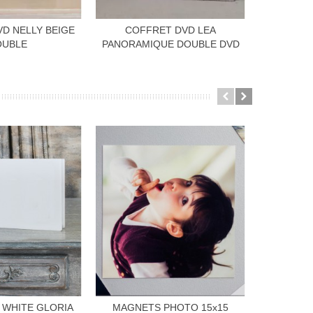
D NELLY BEIGE
COFFRET DVD LEA
COFFR
OUBLE
PANORAMIQUE DOUBLE DVD
PANOR
I WHITE GLORIA
MAGNETS PHOTO 15x15
CONTRE-