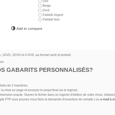
Gris
Beige
Doré
Pailleté Argent
Pailleté Noir
Add to compare
e, 1DVD, 2DVD et 4 DVD, au format carré et portrait.
nes
S GABARITS PERSONNALISÉS?
lisés de 2 manières:
la mise en page et envoyez le projet final via le logiciel.
imension exacte. Ouvrez le fichier dans un logiciel d'édition de votre choix, réalis
pte FTP vous pouvez nous faire la demande d'ouverture de compte ) ou
e-mail à
c