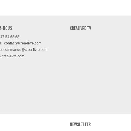
Z-NOUS
CREALIVRE TV
 47 54 68 68
al:
contact@crea-livre.com
e:
commande@crea-livre.com
w.crea-livre.com
NEWSLETTER