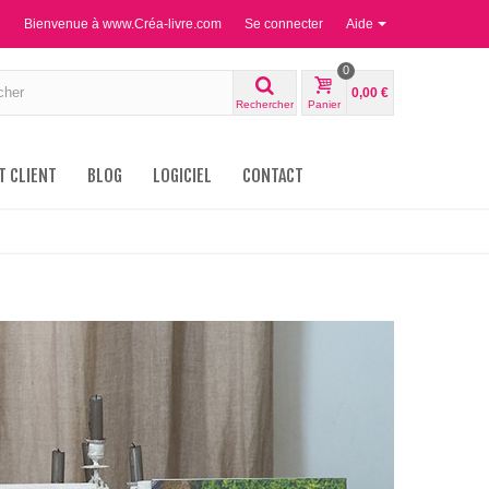
Bienvenue à www.Créa-livre.com
Se connecter
Aide
0
0,00 €
Rechercher
Panier
T CLIENT
BLOG
LOGICIEL
CONTACT