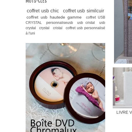
MOTS-CLÉS
coffret usb chic
coffret usb similcuir
coffret usb hautede gamme
coffret USB
CRYSTAL
personnaliseusb
usb cristal
usb
crystal
crystal
cristal
coffret usb personnalisé
à l'uni
ev
ne
LIVRE 