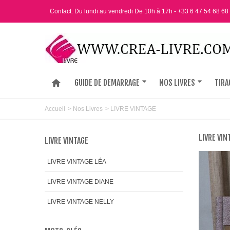
Contact: Du lundi au vendredi De 10h à 17h - +33 6 47 54 68 68
GUIDE DE DEMARRAGE
NOS LIVRES
TIRA
Accueil
>
Nos Livres
>
LIVRE VINTAGE
LIVRE VIN
LIVRE VINTAGE
LIVRE VINTAGE LÉA
LIVRE VINTAGE DIANE
LIVRE VINTAGE NELLY