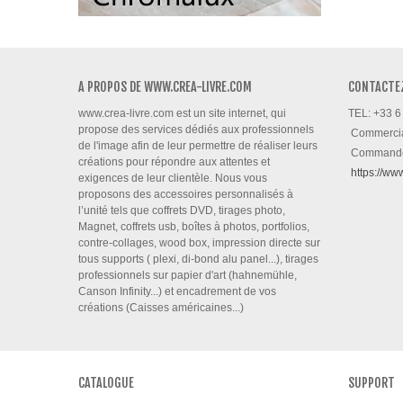
A PROPOS DE WWW.CREA-LIVRE.COM
CONTACTE
www.crea-livre.com est un site internet, qui
TEL: +33 6
propose des services dédiés aux professionnels
Commerci
de l'image afin de leur permettre de réaliser leurs
Command
créations pour répondre aux attentes et
https://ww
exigences de leur clientèle. Nous vous
proposons des accessoires personnalisés à
l’unité tels que coffrets DVD, tirages photo,
Magnet, coffrets usb, boîtes à photos, portfolios,
contre-collages, wood box, impression directe sur
tous supports ( plexi, di-bond alu panel...), tirages
professionnels sur papier d'art (hahnemühle,
Canson Infinity...) et encadrement de vos
créations (Caisses américaines...)
CATALOGUE
SUPPORT